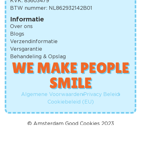
KVK: 83603479
BTW nummer: NL862932142B01
Informatie
Over ons
Blogs
Verzendinformatie
Versgarantie
Behandeling & Opslag
WE MAKE PEOPLE
SMILE​
Algemene Voorwaarden
Privacy Beleid
Cookiebeleid (EU)
© Amsterdam Good Cookies 2023
Design en realisatie:
Dynalogical