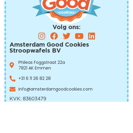
r o
Sc
hol
voo
Volg ons:
de 
hee
Amsterdam Good Cookies
ke, 
Stroopwafels BV
ver
st
Phileas Foggstraat 22a
7821 AK Emmen
pw
els.
+31 6 11 26 82 28
Pe
info@amsterdamgood
cookies.com
ct 
qua
KVK: 83603479
zo
BTW nummer: NL862932142B01
eid,
Informatie
koe
Over ons
en 
Blogs
vul