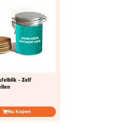
elblik – Zelf
llen
Nu Kopen