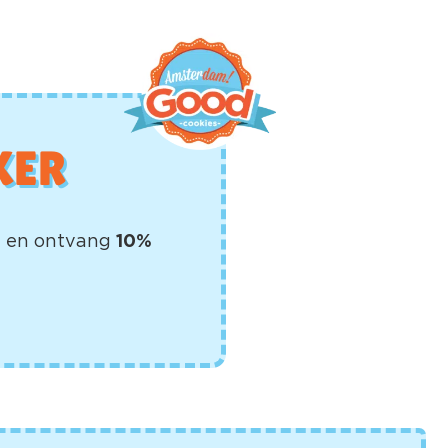
KER
ef en ontvang
10%