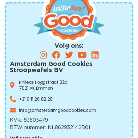
Volg ons:
Amsterdam Good Cookies
Stroopwafels BV
Phileas Foggstraat 22a
7821 AK Emmen
+31 6 11 26 82 28
info@amsterdamgood
cookies.com
KVK: 83603479
BTW nummer: NL862932142B01