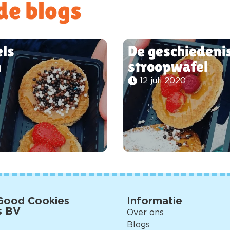
de blogs
els
De geschiedeni
n
stroopwafel
12 juli 2020
Good Cookies
Informatie
s BV
Over ons
Blogs