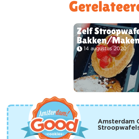
Gerelateer
Zelf Stroopwaf
Bakken/Make
14 augustus 2020
Amsterdam 
Stroopwafel