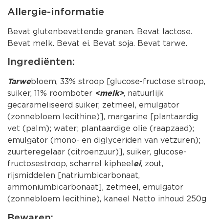
Allergie-informatie
Bevat glutenbevattende granen. Bevat lactose.
Bevat melk. Bevat ei. Bevat soja. Bevat tarwe.
Ingrediënten:
Tarwe
bloem, 33% stroop [glucose-fructose stroop,
suiker, 11% roomboter
<melk>
, natuurlijk
gecarameliseerd suiker, zetmeel, emulgator
(zonnebloem lecithine)], margarine [plantaardig
vet (palm); water; plantaardige olie (raapzaad);
emulgator (mono- en diglyceriden van vetzuren);
zuurteregelaar (citroenzuur)], suiker, glucose-
fructosestroop, scharrel kipheel
ei
, zout,
rijsmiddelen [natriumbicarbonaat,
ammoniumbicarbonaat], zetmeel, emulgator
(zonnebloem lecithine), kaneel Netto inhoud 250g
Bewaren: