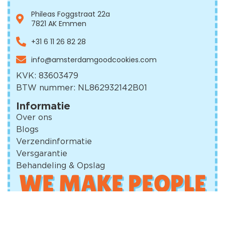
Phileas Foggstraat 22a
7821 AK Emmen
+31 6 11 26 82 28
info@amsterdamgood
cookies.com
KVK: 83603479
BTW nummer: NL862932142B01
Informatie
Over ons
Blogs
Verzendinformatie
Versgarantie
Behandeling & Opslag
WE MAKE PEOPLE
SMILE​